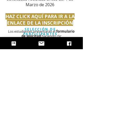
Marzo de 2026
HAZ CLICK AQUÍ PARA IR A LA
ENLACE DE LA INSCRIPCIÓN
SELECCIÓN DE
Los estudiantes presentarán el
formulario
PARTICIPANTES
de solicitud
haciendo clic
AQUÍ PARA IR A LA ENLACE DE LA
INSCRIPCIÓN
Después de la presentación de la solicitud
recibirá en el plazo de siete días
un
correo
electrónico confirmando la recepción de la
misma.
Los
nuevos clarinetistas
que no hayan
participado en los seminarios anteriores,
podrán presentar una
grabación digital
reciente
(entre cinco y diez minutos, sonido
o vídeo),
(no es obligatorio, pero
conveniente). Si decides enviar una
grabación, por favor, hazlo compartiéndola
en un
archivo digital
a través de plataforma